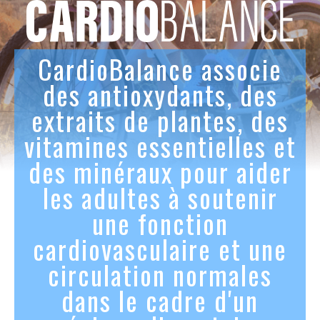
CardioBalance associe
des antioxydants, des
extraits de plantes, des
vitamines essentielles et
des minéraux pour aider
les adultes à soutenir
une fonction
cardiovasculaire et une
circulation normales
dans le cadre d'un